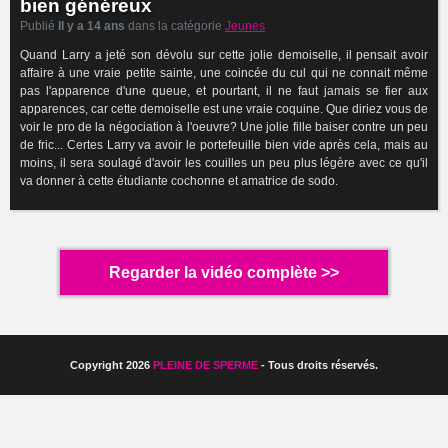
bien généreux
Publié
Il y a 14 ans
dans la catégorie
Jeunes
Quand Larry a jeté son dévolu sur cette jolie demoiselle, il pensait avoir
affaire à une vraie petite sainte, une coincée du cul qui ne connait même
pas l'apparence d'une queue, et pourtant, il ne faut jamais se fier aux
apparences, car cette demoiselle est une vraie coquine. Que diriez vous de
voir le pro de la négociation à l'oeuvre? Une jolie fille baiser contre un peu
de fric... Certes Larry va avoir le portefeuille bien vide après cela, mais au
moins, il sera soulagé d'avoir les couilles un peu plus légère avec ce qu'il
va donner à cette étudiante cochonne et amatrice de sodo.
Regarder la vidéo complète >>
Copyright 2026
PLEINE DE SPERME
- Tous droits réservés.